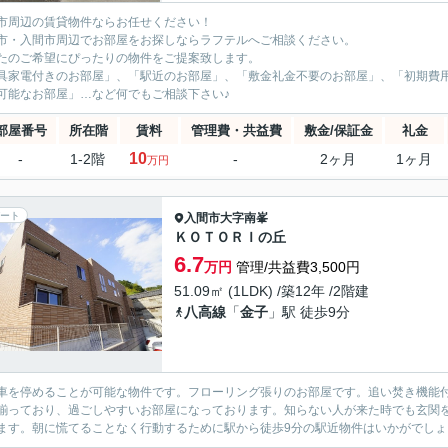
市周辺の賃貸物件ならお任せください！
市・入間市周辺でお部屋をお探しならラフテルへご相談ください。
たのご希望にぴったりの物件をご提案致します。
具家電付きのお部屋」、「駅近のお部屋」、「敷金礼金不要のお部屋」、「初期費用
可能なお部屋」…など何でもご相談下さい♪
部屋番号
所在階
賃料
管理費・共益費
敷金/保証金
礼金
10
-
1-2階
-
2ヶ月
1ヶ月
万円
ート
入間市
大字南峯
ＫＯＴＯＲＩの丘
6.7
万円
管理/共益費3,500円
51.09㎡ (1LDK) /築12年 /2階建
八高線
「
金子
」駅 徒歩9分
車を停めることが可能な物件です。フローリング張りのお部屋です。追い焚き機能
揃っており、過ごしやすいお部屋になっております。知らない人が来た時でも玄関
ます。朝に慌てることなく行動するために駅から徒歩9分の駅近物件はいかがでしょう