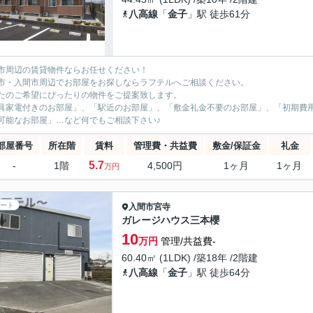
八高線
「
金子
」駅 徒歩61分
市周辺の賃貸物件ならお任せください！
市・入間市周辺でお部屋をお探しならラフテルへご相談ください。
たのご希望にぴったりの物件をご提案致します。
具家電付きのお部屋」、「駅近のお部屋」、「敷金礼金不要のお部屋」、「初期費用
可能なお部屋」…など何でもご相談下さい♪
部屋番号
所在階
賃料
管理費・共益費
敷金/保証金
礼金
5.7
-
1階
4,500円
1ヶ月
1ヶ月
万円
ート
入間市
宮寺
ガレージハウス三本櫻
10
万円
管理/共益費-
60.40㎡ (1LDK) /築18年 /2階建
八高線
「
金子
」駅 徒歩64分