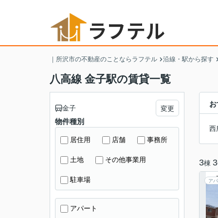
｜所沢市の不動産のことならラフテル
沿線・駅から探す
八高線 金子駅の賃貸一覧
お
金子
変更
物件種別
西
居住用
店舗
事務所
土地
その他事業用
3
3
棟
駐車場
アパ
アパート