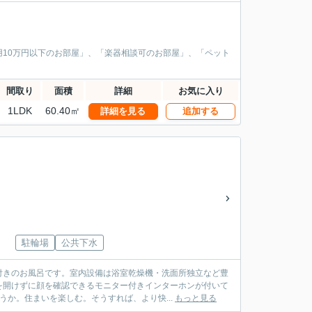
10万円以下のお部屋」、「楽器相談可のお部屋」、「ペット
間取り
面積
詳細
お気に入り
1LDK
60.40㎡
詳細を見る
追加する
駐輪場
公共下水
付きのお風呂です。室内設備は浴室乾燥機・洗面所独立など豊
を開けずに顔を確認できるモニター付きインターホンが付いて
か。住まいを楽しむ。そうすれば、より快...
もっと見る