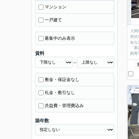
マンション
一戸建て
入間
所沢
募集中のみ表示
あな
「家
賃料
飼育
～
敷金・保証金なし
アパ
礼金・敷引なし
共益費・管理費込み
築年数