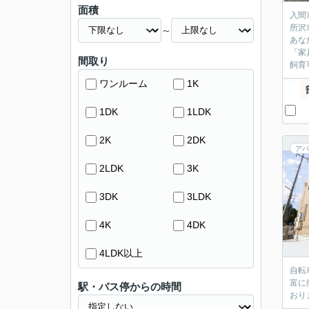
面積
入間
所沢
～
あな
「家
間取り
飼育
ワンルーム
1K
1DK
1LDK
2K
2DK
アパ
2LDK
3K
3DK
3LDK
4K
4DK
4LDK以上
自転
富に
駅・バス停からの時間
おり