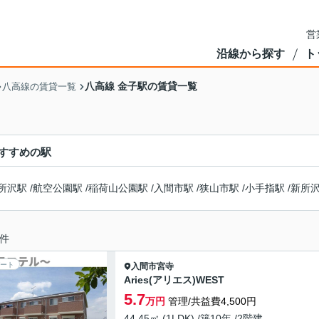
営
沿線から探す
ト
八高線 金子駅の賃貸一覧
八高線の賃貸一覧
すすめの駅
所沢駅
/
航空公園駅
/
稲荷山公園駅
/
入間市駅
/
狭山市駅
/
小手指駅
/
新所
件
ート
入間市
宮寺
Aries(アリエス)WEST
5.7
万円
管理/共益費4,500円
44.45㎡ (1LDK) /築10年 /2階建