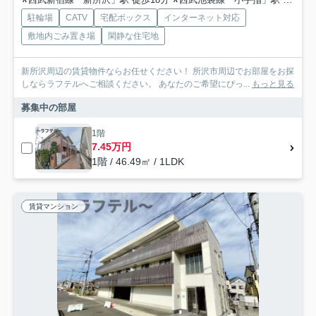
駐輪場
CATV
宅配ボックス
インターネット対応
敷地内ごみ置き場
閑静な住宅地
新所沢周辺の賃貸物件ならお任せください！ 所沢市周辺でお部屋をお探
しならラフテルへご相談ください。 あなたのご希望にぴっ...
もっと見る
募集中の部屋
1階
7.45万円
1階 / 46.49㎡ / 1LDK
賃貸マンション