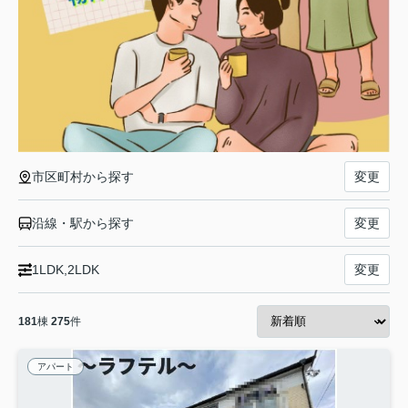
市区町村から探す
変更
沿線・駅から探す
変更
1LDK,2LDK
変更
181
棟
275
件
アパート