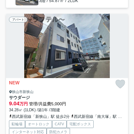
3階 / 54.87㎡ / 2LDK
アパート
NEW
狭山市新狭山
サウダージ
9.04
万円
管理/共益費5,000円
34.28㎡ (1LDK) /築1年 /3階建
西武新宿線「新狭山」駅 徒歩2分
西武新宿線「南大塚」駅 徒歩35分
駐輪場
オートロック
CATV
宅配ボックス
インターネット対応
防犯カメラ