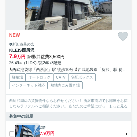
NEW
所沢市星の宮
KLEIS西所沢
7.9
万円
管理/共益費3,500円
26.49㎡ (1LDK) /築2年 /3階建
西武池袋線「西所沢」駅 徒歩10分
西武池袋線「所沢」駅 徒歩12分
駐輪場
オートロック
CATV
宅配ボックス
インターネット対応
敷地内ごみ置き場
西所沢周辺の賃貸物件ならお任せください！ 所沢市周辺でお部屋をお探
しならラフテルへご相談ください。 あなたのご希望にぴっ...
もっと見る
募集中の部屋
2階
7.9万円