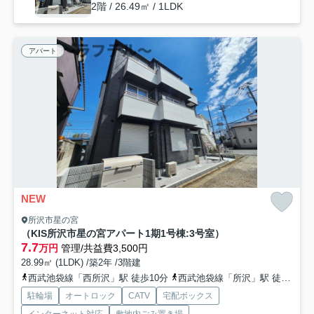
2階 / 26.49㎡ / 1LDK
アパート
NEW
所沢市星の宮
（KIS所沢市星の宮アパート1期1号棟:3号室）
7.7
万円
管理/共益費3,500円
28.99㎡ (1LDK) /築2年 /3階建
西武池袋線「西所沢」駅 徒歩10分
西武池袋線「所沢」駅 徒歩12分
駐輪場
オートロック
CATV
宅配ボックス