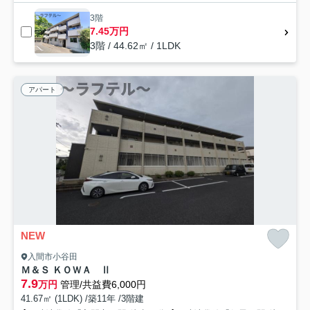
3階
7.45万円
3階 / 44.62㎡ / 1LDK
アパート
NEW
入間市小谷田
Ｍ＆Ｓ ＫＯＷＡ Ⅱ
7.9
万円
管理/共益費6,000円
41.67㎡ (1LDK) /築11年 /3階建