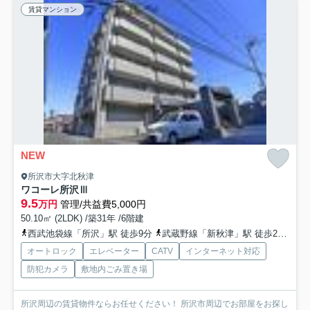
賃貸マンション
NEW
所沢市大字北秋津
ワコーレ所沢Ⅲ
9.5
万円
管理/共益費5,000円
50.10㎡ (2LDK) /築31年 /6階建
西武池袋線「所沢」駅 徒歩9分
武蔵野線「新秋津」駅 徒歩27分
西
オートロック
エレベーター
CATV
インターネット対応
防犯カメラ
敷地内ごみ置き場
所沢周辺の賃貸物件ならお任せください！ 所沢市周辺でお部屋をお探し