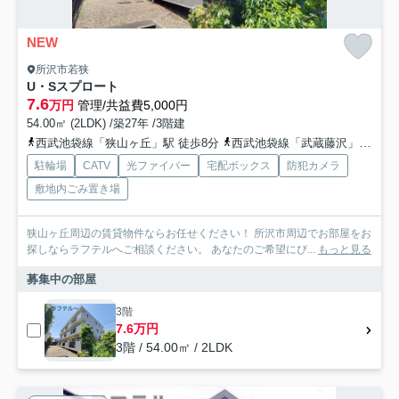
NEW
所沢市若狭
U・Sスプロート
7.6
万円
管理/共益費5,000円
54.00㎡ (2LDK) /築27年 /3階建
西武池袋線「狭山ヶ丘」駅 徒歩8分
西武池袋線「武蔵藤沢」駅 徒歩25分
駐輪場
CATV
光ファイバー
宅配ボックス
防犯カメラ
敷地内ごみ置き場
狭山ヶ丘周辺の賃貸物件ならお任せください！ 所沢市周辺でお部屋をお
探しならラフテルへご相談ください。 あなたのご希望にぴ...
もっと見る
募集中の部屋
3階
7.6万円
3階 / 54.00㎡ / 2LDK