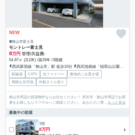
NEW
狭山市富士見
モントレー富士見
8
万円
管理/共益費-
54.87㎡ (2LDK) /築29年 /3階建
西武新宿線「狭山市」駅 徒歩10分
西武池袋線「稲荷山公園」駅 徒歩35分
駐輪場
CATV
光ファイバー
敷地内ごみ置き場
閑静な住宅地
外観タイル張り
狭山市周辺の賃貸物件ならお任せください！ 所沢市・狭山市周辺でお部
屋をお探しならラフテルへご相談ください。 あなたのご希...
もっと見る
募集中の部屋
3階
8万円