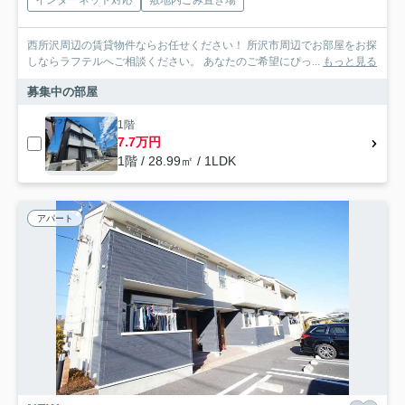
インターネット対応
敷地内ごみ置き場
西所沢周辺の賃貸物件ならお任せください！ 所沢市周辺でお部屋をお探
しならラフテルへご相談ください。 あなたのご希望にぴっ...
もっと見る
募集中の部屋
1階
7.7万円
1階 / 28.99㎡ / 1LDK
アパート