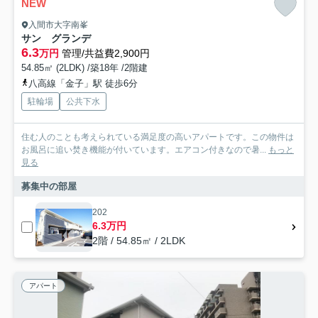
NEW
入間市大字南峯
サン グランデ
6.3
万円
管理/共益費2,900円
54.85㎡ (2LDK) /築18年 /2階建
八高線「金子」駅 徒歩6分
駐輪場
公共下水
住む人のことも考えられている満足度の高いアパートです。この物件は
お風呂に追い焚き機能が付いています。エアコン付きなので暑...
もっと
見る
募集中の部屋
202
6.3万円
2階 / 54.85㎡ / 2LDK
アパート