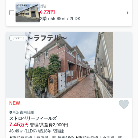
2階
6.7万円
2階 / 55.89㎡ / 2LDK
アパート
NEW
所沢市向陽町
ストロベリーフィールズ
7.45
万円
管理/共益費2,900円
46.49㎡ (1LDK) /築18年 /2階建
西武新宿線「新所沢」駅 徒歩18分
西武池袋線「小手指」駅 徒歩19分