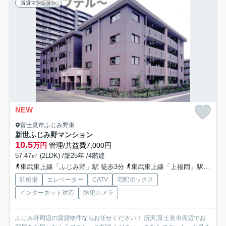
賃貸マンション
NEW
富士見市ふじみ野東
新世ふじみ野マンション
10.5
万円
管理/共益費7,000円
57.47㎡ (2LDK) /築25年 /4階建
東武東上線「ふじみ野」駅 徒歩3分
東武東上線「上福岡」駅 徒歩25分
駐輪場
エレベーター
CATV
宅配ボックス
インターネット対応
防犯カメラ
ふじみ野周辺の賃貸物件ならお任せください！ 所沢,富士見市周辺でお