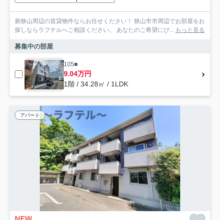
新狭山周辺の賃貸物件ならお任せください！ 狭山市市周辺でお部屋をお
探しならラフテルへご相談ください。 あなたのご希望にぴ...
もっと見る
募集中の部屋
105■
9.04万円
1階 / 34.28㎡ / 1LDK
アパート
NEW