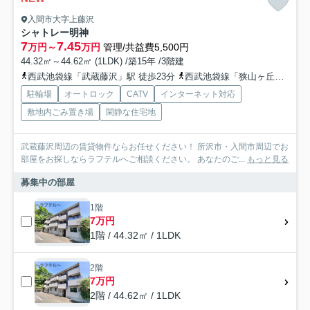
入間市大字上藤沢
シャトレー明神
7
7.45
万円～
万円
管理/共益費5,500円
44.32㎡～44.62㎡ (1LDK) /築15年 /3階建
西武池袋線「武蔵藤沢」駅 徒歩23分
西武池袋線「狭山ヶ丘」駅 徒歩29分
駐輪場
オートロック
CATV
インターネット対応
敷地内ごみ置き場
閑静な住宅地
武蔵藤沢周辺の賃貸物件ならお任せください！ 所沢市・入間市周辺でお
部屋をお探しならラフテルへご相談ください。 あなたのご...
もっと見る
募集中の部屋
1階
7万円
1階 / 44.32㎡ / 1LDK
2階
7万円
2階 / 44.62㎡ / 1LDK