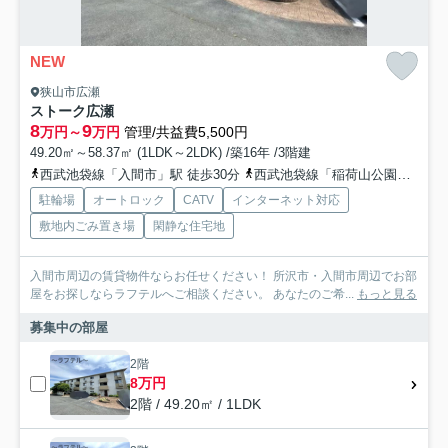
NEW
狭山市広瀬
ストーク広瀬
8
9
万円～
万円
管理/共益費5,500円
49.20㎡～58.37㎡ (1LDK～2LDK) /築16年 /3階建
西武池袋線「入間市」駅 徒歩30分
西武池袋線「稲荷山公園」駅 徒歩34分
駐輪場
オートロック
CATV
インターネット対応
敷地内ごみ置き場
閑静な住宅地
入間市周辺の賃貸物件ならお任せください！ 所沢市・入間市周辺でお部
屋をお探しならラフテルへご相談ください。 あなたのご希...
もっと見る
募集中の部屋
2階
8万円
2階 / 49.20㎡ / 1LDK