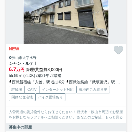
NEW
狭山市大字水野
シャン・ルテⅠ
6.7
万円
管理/共益費3,000円
55.89㎡ (2LDK) /築31年 /2階建
西武新宿線「入曽」駅 徒歩6分
西武池袋線「武蔵藤沢」駅 徒歩22分
駐輪場
CATV
インターネット対応
敷地内ごみ置き場
閑静な住宅地
バイク置場あり
入曽周辺の賃貸物件ならお任せください！ 所沢市・狭山市周辺でお部屋
をお探しならラフテルへご相談ください。 あなたのご希望...
もっと見る
募集中の部屋