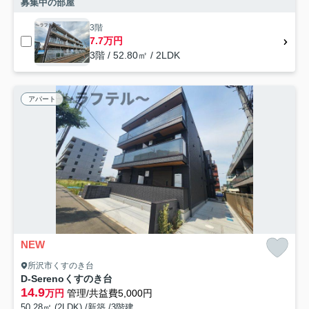
募集中の部屋
3階
7.7万円
3階 / 52.80㎡ / 2LDK
アパート
NEW
所沢市くすのき台
D-Serenoくすのき台
14.9
万円
管理/共益費5,000円
50.28㎡ (2LDK) /新築 /3階建