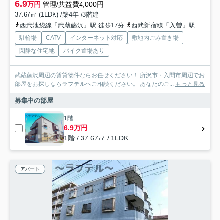
6.9
万円
管理/共益費4,000円
37.67㎡ (1LDK) /築4年 /3階建
西武池袋線「武蔵藤沢」駅 徒歩17分
西武新宿線「入曽」駅 徒歩33分
駐輪場
CATV
インターネット対応
敷地内ごみ置き場
閑静な住宅地
バイク置場あり
武蔵藤沢周辺の賃貸物件ならお任せください！ 所沢市・入間市周辺でお
部屋をお探しならラフテルへご相談ください。 あなたのご...
もっと見る
募集中の部屋
1階
6.9万円
1階 / 37.67㎡ / 1LDK
アパート