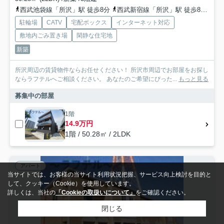
西武池袋線「所沢」駅 徒歩8分
西武新宿線「所沢」駅 徒歩8分
西
駐輪場
CATV
宅配ボックス
インターネット対応
敷地内ごみ置き場
閑静な住宅地
新築
所沢周辺の賃貸物件ならお任せください！ 所沢市周辺でお部屋をお探し
ならラフテルへご相談ください。 あなたのご希望にぴった...
もっと見る
募集中の部屋
1階
14.9万円
1階 / 50.28㎡ / 2LDK
アパート
当サイトでは、お客様の当サイト利用状況把握、サービス向上検討を目的と
して、クッキー（Cookie）を使用しています。
詳しくは、当社の
「Cookieの取扱いについて」
をご確認ください。
閉じる