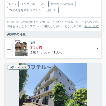
CATV
インターネット対応
敷地内ごみ置き場
24時間緊急通報システム
公共下水
狭山市周辺の賃貸物件ならお任せください！ 所沢市・狭山市周辺でお部
屋をお探しならラフテルへご相談ください。 あなたのご希...
もっと見る
募集中の部屋
1階
7.5万円
1階 / 45.00㎡ / 1LDK
賃貸マンション