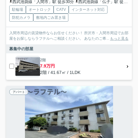
西武池袋線「入間市」駅 徒歩30分
西武池袋線「仏子」駅 徒歩30分
駐輪場
オートロック
CATV
インターネット対応
防犯カメラ
敷地内ごみ置き場
入間市周辺の賃貸物件ならお任せください！ 所沢市・入間市周辺でお部
屋をお探しならラフテルへご相談ください。 あなたのご希...
もっと見る
募集中の部屋
2階
7.9万円
2階 / 41.67㎡ / 1LDK
アパート