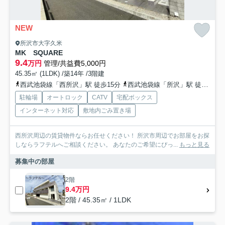
NEW
所沢市大字久米
MK SQUARE
9.4
万円
管理/共益費5,000円
45.35㎡ (1LDK) /築14年 /3階建
西武池袋線「西所沢」駅 徒歩15分
西武池袋線「所沢」駅 徒歩24分
駐輪場
オートロック
CATV
宅配ボックス
インターネット対応
敷地内ごみ置き場
西所沢周辺の賃貸物件ならお任せください！ 所沢市周辺でお部屋をお探
しならラフテルへご相談ください。 あなたのご希望にぴっ...
もっと見る
募集中の部屋
2階
9.4万円
2階 / 45.35㎡ / 1LDK