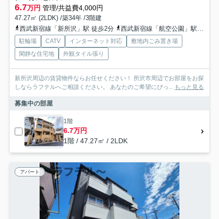
6.7
万円
管理/共益費4,000円
47.27㎡ (2LDK) /築34年 /3階建
西武新宿線「新所沢」駅 徒歩2分
西武新宿線「航空公園」駅 徒歩20分
駐輪場
CATV
インターネット対応
敷地内ごみ置き場
閑静な住宅地
外観タイル張り
新所沢周辺の賃貸物件ならお任せください！ 所沢市周辺でお部屋をお探
しならラフテルへご相談ください。 あなたのご希望にぴっ...
もっと見る
募集中の部屋
1階
6.7万円
1階 / 47.27㎡ / 2LDK
アパート