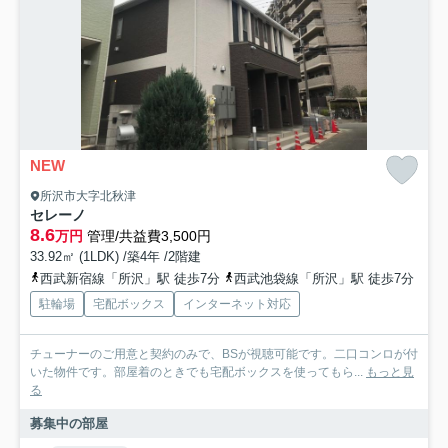
NEW
所沢市大字北秋津
セレーノ
8.6
万円
管理/共益費3,500円
33.92㎡ (1LDK) /築4年 /2階建
西武新宿線「所沢」駅 徒歩7分
西武池袋線「所沢」駅 徒歩7分
駐輪場
宅配ボックス
インターネット対応
チューナーのご用意と契約のみで、BSが視聴可能です。二口コンロが付
いた物件です。部屋着のときでも宅配ボックスを使ってもら...
もっと見
る
募集中の部屋