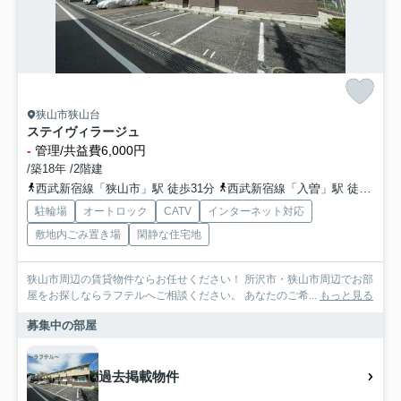
狭山市狭山台
ステイヴィラージュ
-
管理/共益費6,000円
/築18年 /2階建
西武新宿線「狭山市」駅 徒歩31分
西武新宿線「入曽」駅 徒歩34分
駐輪場
オートロック
CATV
インターネット対応
敷地内ごみ置き場
閑静な住宅地
狭山市周辺の賃貸物件ならお任せください！ 所沢市・狭山市周辺でお部
屋をお探しならラフテルへご相談ください。 あなたのご希...
もっと見る
募集中の部屋
過去掲載物件