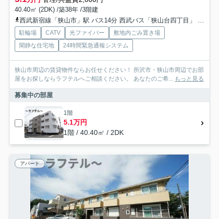
40.40㎡ (2DK) /築38年 /3階建
西武新宿線「狭山市」駅 バス14分 西武バス「狭山台四丁目」 停歩1分
駐輪場
CATV
光ファイバー
敷地内ごみ置き場
閑静な住宅地
24時間緊急通報システム
狭山市周辺の賃貸物件ならお任せください！ 所沢市・狭山市周辺でお部
屋をお探しならラフテルへご相談ください。 あなたのご希...
もっと見る
募集中の部屋
1階
5.1万円
1階 / 40.40㎡ / 2DK
アパート