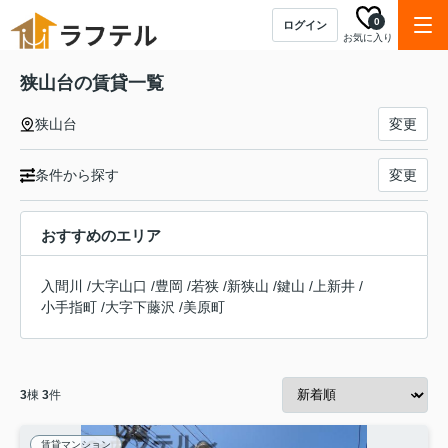
0
ログイン
お気に入り
狭山台の賃貸一覧
狭山台
変更
条件から探す
変更
おすすめのエリア
入間川
/
大字山口
/
豊岡
/
若狭
/
新狭山
/
鍵山
/
上新井
/
小手指町
/
大字下藤沢
/
美原町
3
棟
3
件
賃貸マンション