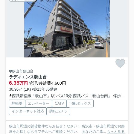
狭山市狭山台
ラディエンス狭山台
6.35
万円
管理/共益費4,600円
30.96㎡ (1K) /築13年 /6階建
西武新宿線「狭山市」駅 バス10分 西武バス「狭山台南」 停歩1分
駐輪場
エレベーター
CATV
宅配ボックス
インターネット対応
防犯カメラ
狭山市周辺の賃貸物件ならお任せください！ 所沢市・狭山市周辺でお部
屋をお探しならラフテルへご相談ください。 あなたのご希...
もっと見る