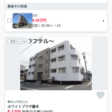
募集中の部屋
2階
6.35万円
2階 / 30.96㎡ / 1K
賃貸マンション
狭山市狭山台
ホワイトプラザ藤本
5.1
万円
管理/共益費2,000円