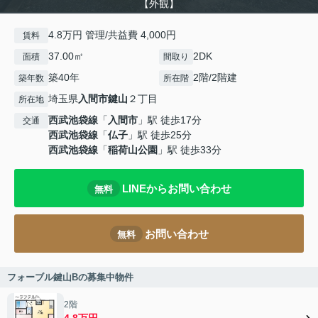
【外観】
4.8万円 管理/共益費 4,000円
賃料
37.00㎡
2DK
面積
間取り
築40年
2階/2階建
築年数
所在階
埼玉県
入間市
鍵山
２丁目
所在地
西武池袋線
「
入間市
」駅 徒歩17分
交通
西武池袋線
「
仏子
」駅 徒歩25分
西武池袋線
「
稲荷山公園
」駅 徒歩33分
LINEからお問い合わせ
無料
お問い合わせ
無料
フォーブル鍵山Bの募集中物件
2階
4.8万円