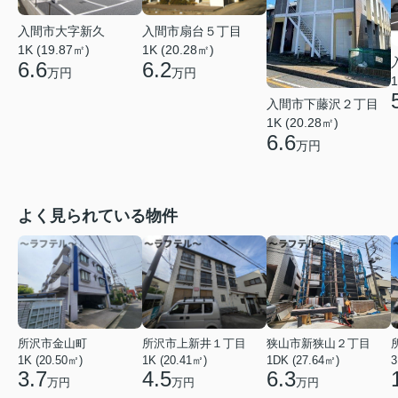
入間市大字新久
入間市扇台５丁目
1K (19.87㎡)
1K (20.28㎡)
6.6
6.2
万円
万円
1
入間市下藤沢２丁目
1K (20.28㎡)
6.6
万円
よく見られている物件
所沢市金山町
所沢市上新井１丁目
狭山市新狭山２丁目
1K (20.50㎡)
1K (20.41㎡)
1DK (27.64㎡)
3
3.7
4.5
6.3
万円
万円
万円