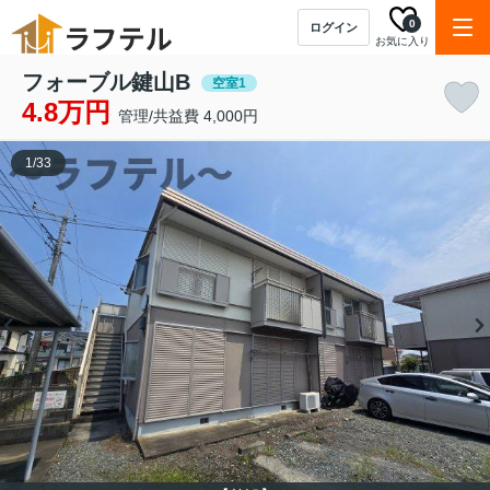
0
ログイン
お気に入り
フォーブル鍵山B
空室1
4.8万円
管理/共益費 4,000円
1
/
33