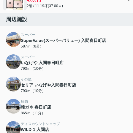
2階 / 11.19坪(37.00㎡)
周辺施設
スーパー
SuperValue(スーパーバリュー) 入間春日町店
587ｍ（8分）
スーパー
いなげや 入間春日町店
793ｍ（10分）
その他
セリア いなげや入間春日町店
793ｍ（10分）
焼肉
韓ガネ 春日町店
865ｍ（11分）
ディスカウントショップ
WILD-1 入間店