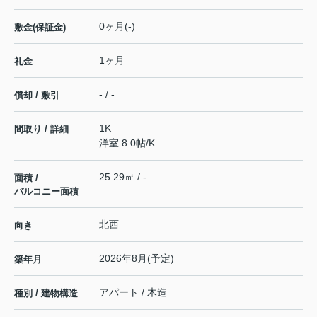
0ヶ月(-)
敷金(保証金)
1ヶ月
礼金
- / -
償却 / 敷引
1K
間取り / 詳細
洋室 8.0帖
/
K
25.29㎡ / -
面積 /
バルコニー面積
北西
向き
2026年8月(予定)
築年月
アパート / 木造
種別 / 建物構造