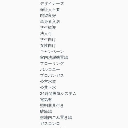
デザイナーズ
保証人不要
眺望良好
単身者入居
学生歓迎
法人可
学生向け
女性向け
キャンペーン
室内洗濯機置場
フローリング
バルコニー
プロパンガス
公営水道
公共下水
24時間換気システム
電気有
照明器具付き
駐輪場
敷地内ごみ置き場
ガスコンロ