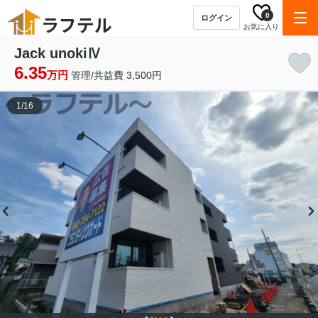
0
ログイン
お気に入り
Jack unokiⅣ
6.35
万円
管理/共益費 3,500円
1
/
16