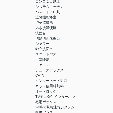
コンロ２口以上
システムキッチン
バス・トイレ別
追焚機能浴室
浴室乾燥機
温水洗浄便座
洗面台
洗髪洗面化粧台
シャワー
独立洗面台
ユニットバス
浴室暖房
エアコン
シューズボックス
CATV
インターネット対応
ネット使用料無料
オートロック
TVモニタ付インターホン
宅配ボックス
24時間緊急通報システム
複層ガラス