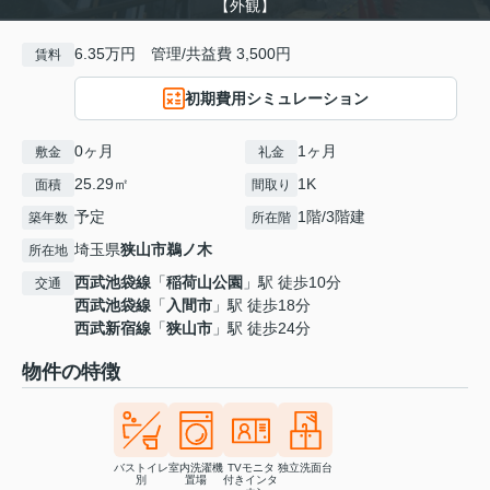
【外観】
6.35万円 管理/共益費 3,500円
賃料
初期費用シミュレーション
0ヶ月
1ヶ月
敷金
礼金
25.29㎡
1K
面積
間取り
予定
1階/3階建
築年数
所在階
埼玉県
狭山市
鵜ノ木
所在地
西武池袋線
「
稲荷山公園
」駅 徒歩10分
交通
西武池袋線
「
入間市
」駅 徒歩18分
西武新宿線
「
狭山市
」駅 徒歩24分
物件の特徴
バストイレ
室内洗濯機
TVモニタ
独立洗面台
別
置場
付きインタ