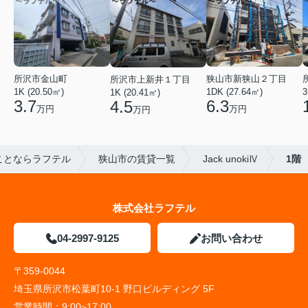
所沢市金山町
狭山市新狭山２丁目
所沢市上新井１丁目
1K (20.50㎡)
1DK (27.64㎡)
3
1K (20.41㎡)
3.7
6.3
4.5
万円
万円
万円
ことならラフテル
狭山市の賃貸一覧
Jack unokiⅣ
1階
株式会社ラフテル
04-2997-9125
お問い合わせ
〒359-0044
埼玉県所沢市松葉町10-1 野口ビルディング 5F
営業時間：
9:00~17:00