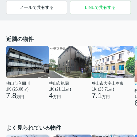
メールで共有する
LINEで共有する
近隣の物件
狭山市入間川
狭山市祇園
狭山市大字上奥富
1K (26.08㎡)
1K (21.11㎡)
1K (23.71㎡)
7.8
4
7.1
1
万円
万円
万円
よく見られている物件