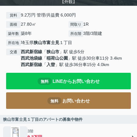
【外観】
9.2万円 管理/共益費 6,000円
賃料
27.80㎡
1R
面積
間取り
築8年
3階/3階建
築年数
所在階
埼玉県
狭山市
富士見
１丁目
所在地
西武新宿線
「
狭山市
」駅 徒歩5分
交通
西武池袋線
「
稲荷山公園
」駅 徒歩30分車11分 3.4km
西武新宿線
「
入曽
」駅 徒歩36分車15分 4.0km
LINEからお問い合わせ
無料
お問い合わせ
無料
狭山市富士見１丁目のアパートの募集中物件
3階
9.2万円