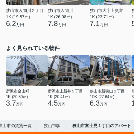
狭山市入間川２丁目
狭山市入間川
狭山市大字上奥富
1K (19.87㎡)
1
1K (26.08㎡)
1K (23.71㎡)
6.2
7.8
7.1
万円
万円
万円
よく見られている物件
所沢市金山町
所沢市上新井１丁目
狭山市新狭山２丁目
1K (20.50㎡)
1K (20.41㎡)
1DK (27.64㎡)
3
3.7
4.5
6.3
万円
万円
万円
狭山市の賃貸一覧
狭山市駅
狭山市富士見１丁目のアパート