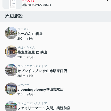
3階 / 8.40坪(27.80㎡)
周辺施設
ラーメン
らーめん 山喜屋
202ｍ（3分）
そば・うどん
蕎麦居酒屋 仁 狭山
231ｍ（3分）
コンビニエンスストア
セブンイレブン 狭山市駅東口店
288ｍ（4分）
スーパー
bloomingbloomy狭山市駅店
310ｍ（4分）
コンビニエンスストア
ファミリーマート 入間川病院前店