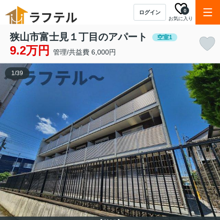
0
ログイン
お気に入り
狭山市富士見１丁目のアパート
空室1
9.2万円
管理/共益費 6,000円
1
/
39