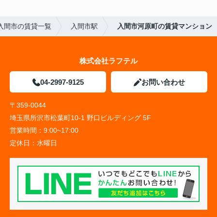
入間市の賃貸一覧
入間市駅
入間市河原町の賃貸マンション
株式会社ラフテル
04-2997-9125
お問い合わせ
〒359-0044
埼玉県所沢市松葉町10-1 野口ビルディング 5F
営業時間：
9:00~17:00
定休日：
水曜日