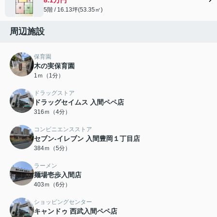
5階 / 16.13坪(53.35㎡)
周辺施設
保育園
木の実保育園
1ｍ（1分）
ドラッグストア
ドラッグセイムス 入間ペペ店
316ｍ（4分）
コンビニエンスストア
セブン-イレブン 入間豊岡１丁目店
384ｍ（5分）
ラーメン
麺場壱歩入間店
403ｍ（6分）
ショッピングセンター
キャンドゥ 西武入間ペペ店