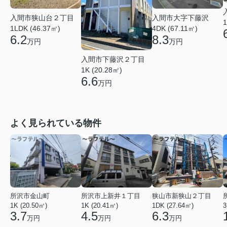
入間市狭山台２丁目
入間市大字下藤沢
1
1LDK (46.37㎡)
4DK (67.11㎡)
6.2
8.3
万円
万円
入間市下藤沢２丁目
1K (20.28㎡)
6.6
万円
よく見られている物件
所沢市金山町
所沢市上新井１丁目
狭山市新狭山２丁目
1K (20.50㎡)
1K (20.41㎡)
1DK (27.64㎡)
3
3.7
4.5
6.3
万円
万円
万円