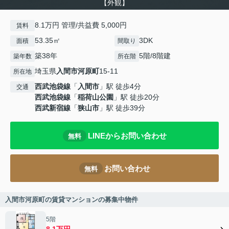
【外観】
8.1万円 管理/共益費 5,000円
賃料
53.35㎡
3DK
面積
間取り
築38年
5階/8階建
築年数
所在階
埼玉県
入間市
河原町
15-11
所在地
西武池袋線
「
入間市
」駅 徒歩4分
交通
西武池袋線
「
稲荷山公園
」駅 徒歩20分
西武新宿線
「
狭山市
」駅 徒歩39分
LINEからお問い合わせ
無料
お問い合わせ
無料
入間市河原町の賃貸マンションの募集中物件
5階
8.1万円