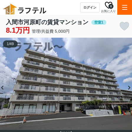
0
ログイン
お気に入り
入間市河原町の賃貸マンション
空室1
8.1万円
管理/共益費 5,000円
1
/
49