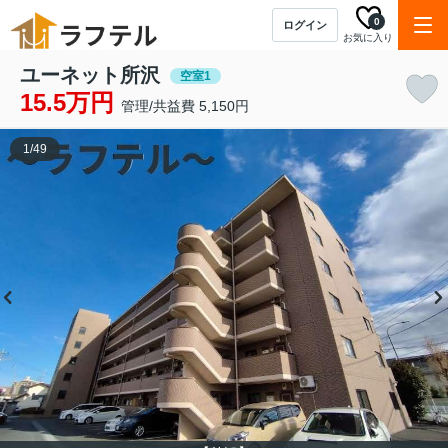
0
ログイン
お気に入り
ユーネット所沢
空室1
15.5万円
管理/共益費 5,150円
1
/
49