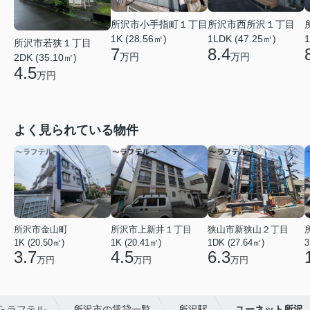
所沢市小手指町１丁目
所沢市西所沢１丁目
1K (28.56㎡)
1LDK (47.25㎡)
1
所沢市若狭１丁目
7
8.4
万円
万円
2DK (35.10㎡)
4.5
万円
よく見られている物件
所沢市金山町
所沢市上新井１丁目
狭山市新狭山２丁目
1K (20.50㎡)
1K (20.41㎡)
1DK (27.64㎡)
3
3.7
4.5
6.3
万円
万円
万円
らラフテル
所沢市の賃貸一覧
所沢駅
ユーネット所沢