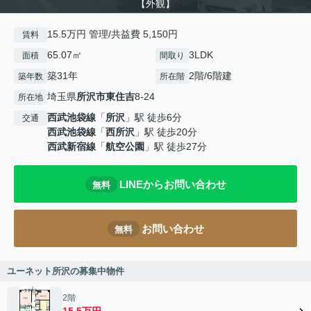
【外観】
15.5万円 管理/共益費 5,150円
賃料
65.07㎡
3LDK
面積
間取り
築31年
2階/6階建
築年数
所在階
埼玉県
所沢市
東住吉
8-24
所在地
西武池袋線
「
所沢
」駅 徒歩6分
交通
西武池袋線
「
西所沢
」駅 徒歩20分
西武新宿線
「
航空公園
」駅 徒歩27分
LINEからお問い合わせ
無料
お問い合わせ
無料
ユーネット所沢の募集中物件
2階
15.5万円