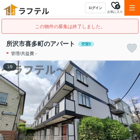
0
ログイン
お気に入り
この物件の募集は終了しました。
所沢市喜多町のアパート
空室0
-
管理/共益費 -
1
/
9