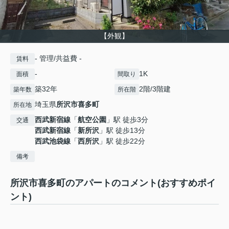
【外観】
- 管理/共益費 -
賃料
-
1K
面積
間取り
築32年
2階/3階建
築年数
所在階
埼玉県
所沢市
喜多町
所在地
西武新宿線
「
航空公園
」駅 徒歩3分
交通
西武新宿線
「
新所沢
」駅 徒歩13分
西武池袋線
「
西所沢
」駅 徒歩22分
備考
所沢市喜多町のアパートのコメント(おすすめポイ
ント)