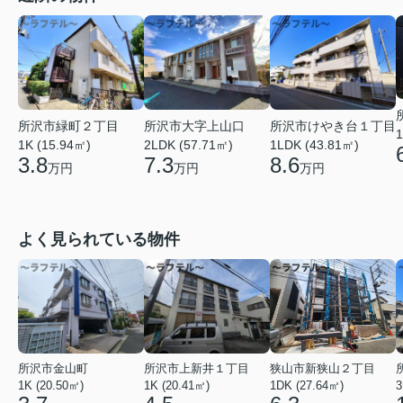
所沢市緑町２丁目
所沢市大字上山口
所沢市けやき台１丁目
1
1K (15.94㎡)
2LDK (57.71㎡)
1LDK (43.81㎡)
3.8
7.3
8.6
万円
万円
万円
よく見られている物件
所沢市金山町
所沢市上新井１丁目
狭山市新狭山２丁目
1K (20.50㎡)
1K (20.41㎡)
1DK (27.64㎡)
3