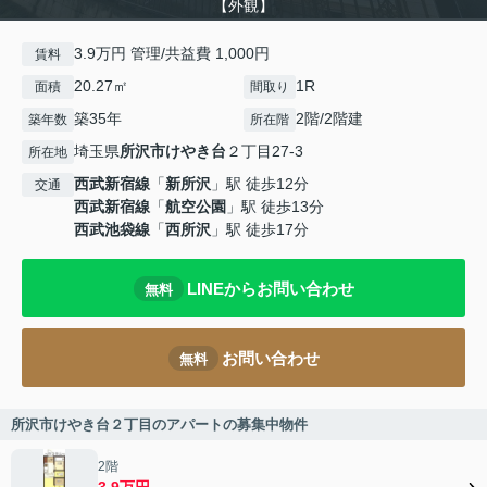
【外観】
3.9万円 管理/共益費 1,000円
賃料
20.27㎡
1R
面積
間取り
築35年
2階/2階建
築年数
所在階
埼玉県
所沢市
けやき台
２丁目27-3
所在地
西武新宿線
「
新所沢
」駅 徒歩12分
交通
西武新宿線
「
航空公園
」駅 徒歩13分
西武池袋線
「
西所沢
」駅 徒歩17分
LINEからお問い合わせ
無料
お問い合わせ
無料
所沢市けやき台２丁目のアパートの募集中物件
2階
3.9万円