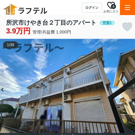
0
ログイン
お気に入り
所沢市けやき台２丁目のアパート
空室1
3.9万円
管理/共益費 1,000円
1
/
38