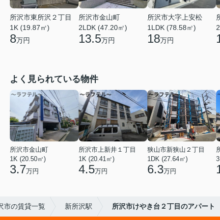
所沢市大字上安松
所沢市東所沢２丁目
所沢市金山町
1LDK (78.58㎡)
1K (19.87㎡)
2LDK (47.20㎡)
2
18
8
13.5
万円
万円
万円
よく見られている物件
所沢市金山町
所沢市上新井１丁目
狭山市新狭山２丁目
1K (20.50㎡)
1K (20.41㎡)
1DK (27.64㎡)
3
3.7
4.5
6.3
万円
万円
万円
沢市の賃貸一覧
新所沢駅
所沢市けやき台２丁目のアパート