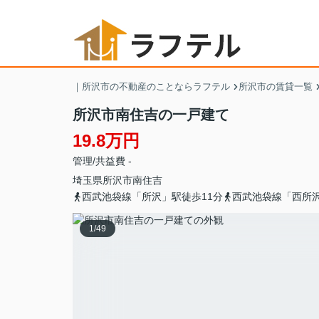
｜所沢市の不動産のことならラフテル
所沢市の賃貸一覧
所沢市南住吉の一戸建て
19.8万円
管理/共益費 -
埼玉県
所沢市
南住吉
西武池袋線「所沢」駅徒歩11分
西武池袋線「西所沢
1
/
49