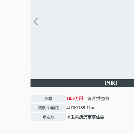
【外観】
19.8万円
管理/共益費
-
価格
4LDK/139.11㎡
間取り/面積
埼玉県
所沢市
南住吉
所在地