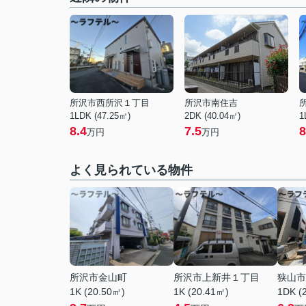
所沢市西所沢１丁目
所沢市南住吉
1LDK (47.25㎡)
2DK (40.04㎡)
1
8.4
7.5
8
万円
万円
よく見られている物件
所沢市金山町
所沢市上新井１丁目
狭山市
1K (20.50㎡)
1K (20.41㎡)
1DK (