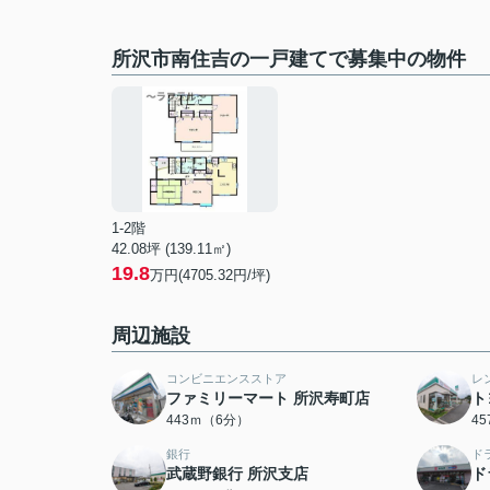
所沢市南住吉の一戸建てで募集中の物件
1-2階
42.08坪 (139.11㎡)
19.8
万円(4705.32円/坪)
周辺施設
コンビニエンスストア
レ
ファミリーマート 所沢寿町店
ト
443ｍ（6分）
4
銀行
ド
武蔵野銀行 所沢支店
ド