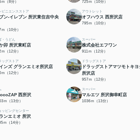
15ｍ（8分）
725ｍ（10分）
ンビニエンスストア
アウトレット
ブン-イレブン 所沢東住吉中央
オフハウス 西所沢店
795ｍ（10分）
57ｍ（10分）
ば・うどん
スーパー
か卯 所沢東町店
株式会社エフワン
02ｍ（12分）
911ｍ（12分）
ラッグストア
ドラッグストア
インズ グランエミオ所沢店
ドラッグストアマツモトキヨ
50ｍ（12分）
所沢店
957ｍ（12分）
ム
スーパー
hocoZAP 西所沢
マルエツ 所沢御幸町店
003ｍ（13分）
1036ｍ（13分）
ョッピングセンター
ランエミオ 所沢
105ｍ（14分）