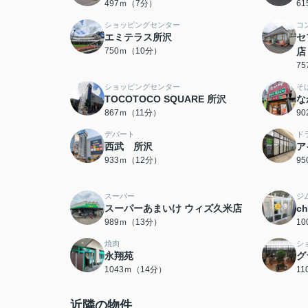
497ｍ（7分）
6
ショッピングセンター
コ
エミテラス所沢
セ
750ｍ（10分）
店
7
ショッピングセンター
そ
TOCOTOCO SQUARE 所沢
な
867ｍ（11分）
9
デパート
ド
西武 所沢
ア
933ｍ（12分）
9
スーパー
ジ
スーパーあまいけ ウィズ久米店
c
989ｍ（13分）
1
焼肉
シ
永翔苑
グ
1043ｍ（14分）
1
近隣の物件