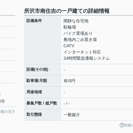
所沢市南住吉の一戸建ての詳細情報
設備条件
閑静な住宅地
駐輪場
バイク置場あり
敷地内ごみ置き場
CATV
インターネット対応
24時間緊急通報システム
設備(その他)
-
駐車場/月額
有/0円
用途地域
-
分
4分
募集戸数 / 総戸数
- / -
情報の見方
取引態様
一般媒介
情報