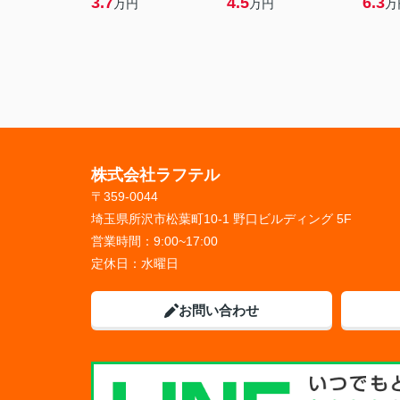
3.7
4.5
6.3
万円
万円
万
株式会社ラフテル
〒359-0044
埼玉県所沢市松葉町10-1 野口ビルディング 5F
営業時間：
9:00~17:00
定休日：
水曜日
お問い合わせ