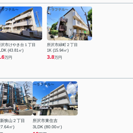
所沢市けやき台１丁目
所沢市緑町２丁目
LDK (43.81㎡)
1K (15.94㎡)
.6
3.8
万円
万円
新狭山２丁目
所沢市東住吉
27.64㎡)
3LDK (80.00㎡)