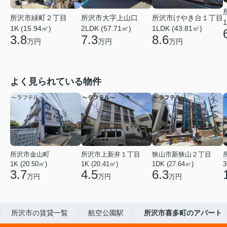
所沢市緑町２丁目
所沢市大字上山口
所沢市けやき台１丁目
1
1K (15.94㎡)
2LDK (57.71㎡)
1LDK (43.81㎡)
3.8
7.3
8.6
万円
万円
万円
よく見られている物件
所沢市金山町
所沢市上新井１丁目
狭山市新狭山２丁目
1K (20.50㎡)
1K (20.41㎡)
1DK (27.64㎡)
3
3.7
4.5
6.3
万円
万円
万円
所沢市の賃貸一覧
航空公園駅
所沢市喜多町のアパート