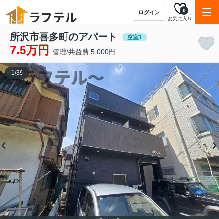
0
ログイン
お気に入り
所沢市喜多町のアパート
空室1
7.5万円
管理/共益費 5,000円
1
/
39