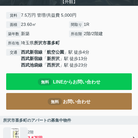
【外観】
7.5万円 管理/共益費 5,000円
賃料
23.60㎡
1R
面積
間取り
新築
2階/2階建
築年数
所在階
埼玉県
所沢市
喜多町
所在地
西武新宿線
「
航空公園
」駅 徒歩4分
交通
西武新宿線
「
新所沢
」駅 徒歩13分
西武池袋線
「
西所沢
」駅 徒歩23分
LINEからお問い合わせ
無料
お問い合わせ
無料
所沢市喜多町のアパートの募集中物件
2階
7.5万円