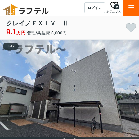
0
ログイン
お気に入り
クレイノＥＸＩＶ Ⅱ
9.1
万円
管理/共益費 6,000円
1
/
47