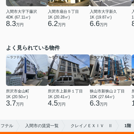
入間市大字下藤沢
入間市扇台５丁目
入間市大字新久
4DK (67.11㎡)
1K (20.28㎡)
1K (19.87㎡)
1
8.3
6.2
6.6
万円
万円
万円
よく見られている物件
所沢市金山町
狭山市新狭山２丁目
所沢市上新井１丁目
1K (20.50㎡)
1DK (27.64㎡)
3
1K (20.41㎡)
3.7
6.3
4.5
万円
万円
万円
ラフテル
入間市の賃貸一覧
クレイノＥＸＩＶ Ⅱ
1階