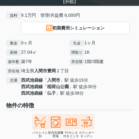
【外観】
9.1万円 管理/共益費 6,000円
賃料
初期費用シミュレーション
0ヶ月
1ヶ月
敷金
礼金
27.04㎡
1K
面積
間取り
築7年
1階/3階建
築年数
所在階
埼玉県
入間市
豊岡
２丁目
所在地
西武池袋線
「
入間市
」駅 徒歩15分
交通
西武池袋線
「
稲荷山公園
」駅 徒歩30分
西武池袋線
「
仏子
」駅 徒歩38分
物件の特徴
バストイレ
室内洗濯機
TVモニタ
カウンター
別
置場
付きインタ
キッチン