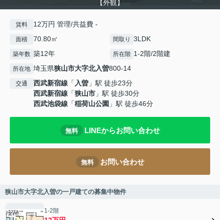
【外観】
12万円 管理/共益費 -
賃料
70.80㎡
3LDK
面積
間取り
築12年
1‐2階/2階建
築年数
所在階
埼玉県
狭山市
大字北入曽
800-14
所在地
西武新宿線
「
入曽
」駅 徒歩23分
交通
西武新宿線
「
狭山市
」駅 徒歩30分
西武池袋線
「
稲荷山公園
」駅 徒歩46分
LINEからお問い合わせ
無料
お問い合わせ
無料
狭山市大字北入曽の一戸建ての募集中物件
1‐2階
12万円