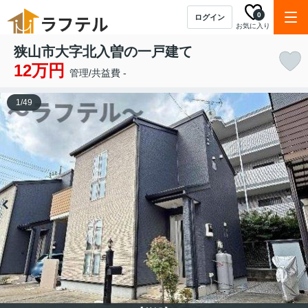
0
ログイン
お気に入り
狭山市大字北入曽の一戸建て
12万円
管理/共益費 -
1
/
49