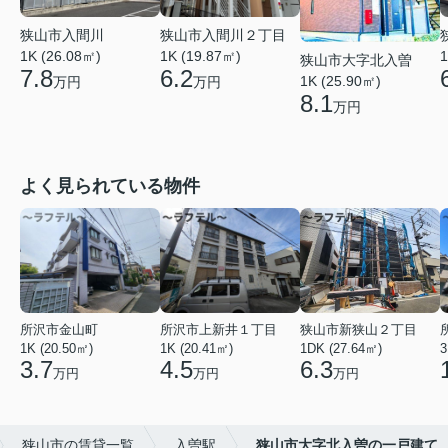
狭山市入間川２丁目
狭山市入間川
1K (19.87㎡)
1K (26.08㎡)
1
狭山市大字北入曽
6.2
7.8
1K (25.90㎡)
万円
万円
8.1
万円
よく見られている物件
所沢市金山町
所沢市上新井１丁目
狭山市新狭山２丁目
1K (20.50㎡)
1K (20.41㎡)
1DK (27.64㎡)
3
3.7
4.5
6.3
万円
万円
万円
狭山市の賃貸一覧
入曽駅
狭山市大字北入曽の一戸建て