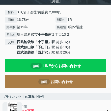
【外観】
3.9万円 管理/共益費 2,000円
賃料
16.78㎡
1R
面積
間取り
築19年
1階/2階建
築年数
所在階
埼玉県
所沢市
小手指南
２丁目13-2
所在地
西武池袋線
「
小手指
」駅 徒歩16分
交通
西武狭山線
「
下山口
」駅 徒歩18分
西武池袋線
「
西所沢
」駅 徒歩26分
LINEからお問い合わせ
無料
お問い合わせ
無料
プラミネントⅡの募集中物件
1階
3.9万円