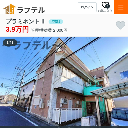
0
ログイン
お気に入り
プラミネントⅡ
空室1
3.9万円
管理/共益費 2,000円
1
/
41