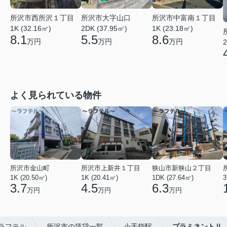
所沢市西所沢１丁目
所沢市大字山口
所沢市中富南１丁目
1K (32.16㎡)
2DK (37.95㎡)
1K (23.18㎡)
8.1
5.5
8.6
万円
万円
万円
2
よく見られている物件
所沢市金山町
所沢市上新井１丁目
狭山市新狭山２丁目
1K (20.50㎡)
1K (20.41㎡)
1DK (27.64㎡)
3
3.7
4.5
6.3
万円
万円
万円
ラフテル
所沢市の賃貸一覧
小手指駅
プラミネントⅡ